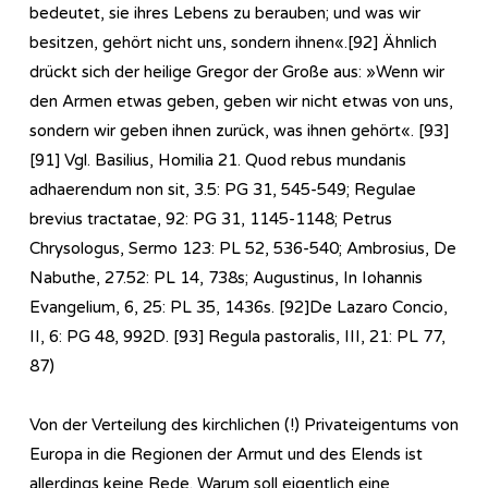
bedeutet, sie ihres Lebens zu berauben; und was wir
besitzen, gehört nicht uns, sondern ihnen«.[92] Ähnlich
drückt sich der heilige Gregor der Große aus: »Wenn wir
den Armen etwas geben, geben wir nicht etwas von uns,
sondern wir geben ihnen zurück, was ihnen gehört«. [93]
[91] Vgl. Basilius, Homilia 21. Quod rebus mundanis
adhaerendum non sit, 3.5: PG 31, 545-549; Regulae
brevius tractatae, 92: PG 31, 1145-1148; Petrus
Chrysologus, Sermo 123: PL 52, 536-540; Ambrosius, De
Nabuthe, 27.52: PL 14, 738s; Augustinus, In Iohannis
Evangelium, 6, 25: PL 35, 1436s. [92]De Lazaro Concio,
II, 6: PG 48, 992D. [93] Regula pastoralis, III, 21: PL 77,
87)
Von der Verteilung des kirchlichen (!) Privateigentums von
Europa in die Regionen der Armut und des Elends ist
allerdings keine Rede. Warum soll eigentlich eine