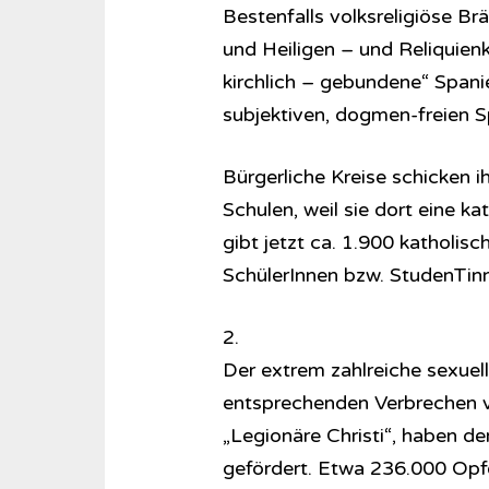
Bestenfalls volksreligiöse Br
und Heiligen – und Reliquienk
kirchlich – gebundene“ Spani
subjektiven, dogmen-freien Spi
Bürgerliche Kreise schicken i
Schulen, weil sie dort eine ka
gibt jetzt ca. 1.900 katholisc
SchülerInnen bzw. StudenTinn
2.
Der extrem zahlreiche sexuell
entsprechenden Verbrechen v
„Legionäre Christi“, haben d
gefördert. Etwa 236.000 Opfe