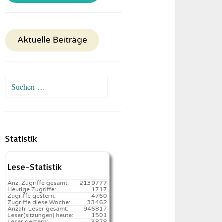
Aktuelle Beiträge
Suchen
nach:
Statistik
Lese-Statistik
Anz. Zugriffe gesamt:
2139777
Heutige Zugriffe:
1717
Zugriffe gestern:
4760
Zugriffe diese Woche:
33462
Anzahl Leser gesamt:
946817
Leser(sitzungen) heute:
1501️
Leser gestern:
3878