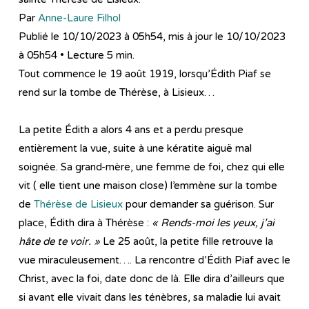
Par
Anne-Laure Filhol
Publié le 10/10/2023 à 05h54, mis à jour le 10/10/2023
à 05h54 •
Lecture 5 min.
Tout commence le 19 août 1919, lorsqu’Édith Piaf se
rend sur la tombe de Thérèse, à Lisieux…
La petite Édith a alors 4 ans et a perdu presque
entièrement la vue, suite à une kératite aiguë mal
soignée. Sa grand-mère, une femme de foi, chez qui elle
vit ( elle tient une maison close) l’emmène sur la tombe
de
Thérèse de Lisieux
pour demander sa guérison. Sur
place, Édith dira à Thérèse :
« Rends-moi les yeux, j’ai
hâte de te voir. »
Le 25 août, la petite fille retrouve la
vue miraculeusement…. La rencontre d’Édith Piaf avec le
Christ, avec la foi, date donc de là. Elle dira d’ailleurs que
si avant elle vivait dans les ténèbres, sa maladie lui avait