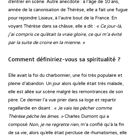
d’entrer en scène. Autre anecdote : à l’âge de 10 ans,
année de la canonisation de Thérèse, elle a fait une fugue
pour rejoindre Lisieux, à l’autre bout de la France. En
voyant Thérèse dans sa châsse, elle a dit :
« Ce jour-là,
j’ai compris ce qu’était la vraie gloire, ce qui m’a évité
par la suite de croire en la mienne. »
Comment définiriez-vous sa spiritualité ?
Elle avait la foi du charbonnier, une foi très populaire et
pleine d’abandon. Un jour alors qu’elle était très malade,
elle est allée sur scène malgré les remontrances de son
père. Ce dernier l’a vue prier dans sa loge et repartir
ragaillardie en disant :
« Je vais les pêcher comme
Thérèse pêche les âmes. »
Charles Dumont qui a
composé
Non, je ne regrette rien,
m’a confié qu’à la fin
de sa vie, alors qu’elle était percluse de rhumatismes, elle