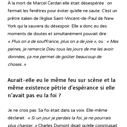
À la mort de Marcel Cerdan elle était désespérée : on
fermait les fenêtres pour éviter qu’elle ne saute. C’est un
prêtre italien de l’église Saint-Vincent-de-Paul de New
York qui la sauvera du désespoir. Elle a donc eu des
moments de doutes et simultanément pouvait dire :
« Plus on a de souffrance, plus on a de joie »,
ou :
« Mes
peines, je remercie Dieu tous les jours de me les avoir
données, ça me permet de goûter beaucoup de
choses. »
Aurait-elle eu le même feu sur scène et la
même existence pétrie d’espérance si elle
n’avait pas eu la foi ?
Je ne crois pas. Sa foi était dans sa voix. Elle-même
déclarait :
« Si un jour je perdais la foi, je ne pourrais
plus chanter. »
Charles Dumont disait qu’elle construisait