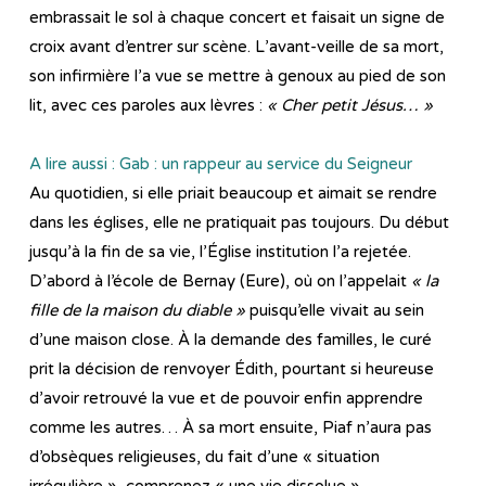
embrassait le sol à chaque concert et faisait un signe de
croix avant d’entrer sur scène. L’avant-veille de sa mort,
son infirmière l’a vue se mettre à genoux au pied de son
lit, avec ces paroles aux lèvres :
« Cher petit Jésus… »
A lire aussi : Gab : un rappeur au service du Seigneur
Au quotidien, si elle priait beaucoup et aimait se rendre
dans les églises, elle ne pratiquait pas toujours. Du début
jusqu’à la fin de sa vie, l’Église institution l’a rejetée.
D’abord à l’école de Bernay (Eure), où on l’appelait
« la
fille de la maison du diable »
puisqu’elle vivait au sein
d’une maison close. À la demande des familles, le curé
prit la décision de renvoyer Édith, pourtant si heureuse
d’avoir retrouvé la vue et de pouvoir enfin apprendre
comme les autres… À sa mort ensuite, Piaf n’aura pas
d’obsèques religieuses, du fait d’une « situation
irrégulière », comprenez « une vie dissolue ».