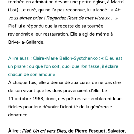
tombée en admiration devant une petite église, à Martel
(Lot). Le curé, qui ne l’a pas reconnue, lui a lancé :
« Ah
vous aimez prier ! Regardez l’état de mes vitraux… »
Piaf lui a répondu que la recette de sa tournée
reviendrait à leur restauration. Elle a agi de même à
Brive-la-Gaillarde.
A lire aussi : Claire-Marie Bellon-Systchenko : « Dieu est
un phare : où que l’on soit, quoi que l’on fasse, il éclaire
chacun de son amour »
À chaque fois, elle a demandé aux curés de ne pas dire
de son vivant que les dons provenaient d’elle. Le
11 octobre 1963, donc, ces prêtres rassemblèrent leurs
fidèles pour leur dévoiler l’identité de la généreuse
donatrice.
À lire :
Piaf, Un cri vers Dieu,
de Pierre Fesquet, Salvator,