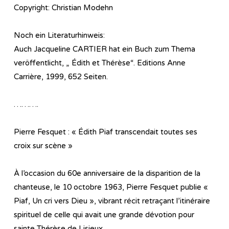
Copyright: Christian Modehn
Noch ein Literaturhinweis:
Auch Jacqueline CARTIER hat ein Buch zum Thema
veröffentlicht, „ Édith et Thérèse“. Editions Anne
Carrière, 1999, 652 Seiten.
……….
Pierre Fesquet : « Édith Piaf transcendait toutes ses
croix sur scène »
À l’occasion du 60e anniversaire de la disparition de la
chanteuse, le 10 octobre 1963, Pierre Fesquet publie «
Piaf, Un cri vers Dieu », vibrant récit retraçant l’itinéraire
spirituel de celle qui avait une grande dévotion pour
sainte Thérèse de Lisieux.