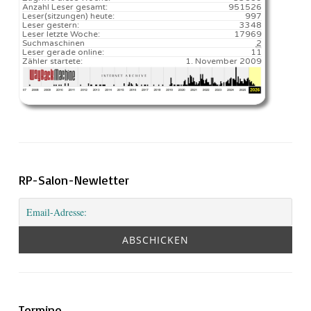
Anzahl Leser gesamt:
951526
Leser(sitzungen) heute:
997️
Leser gestern:
3348
Leser letzte Woche:
17969️
Suchmaschinen
2
Leser gerade online:
11
Zähler startete:
1. November 2009
RP-Salon-Newletter
Termine