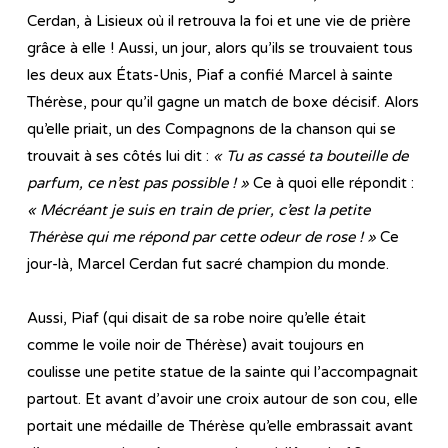
Cerdan, à Lisieux où il retrouva la foi et une vie de prière
grâce à elle ! Aussi, un jour, alors qu’ils se trouvaient tous
les deux aux États-Unis, Piaf a confié Marcel à sainte
Thérèse, pour qu’il gagne un match de boxe décisif. Alors
qu’elle priait, un des Compagnons de la chanson qui se
trouvait à ses côtés lui dit :
« Tu as cassé ta bouteille de
parfum, ce n’est pas possible ! »
Ce à quoi elle répondit :
« Mécréant je suis en train de prier, c’est la petite
Thérèse qui me répond par cette odeur de rose ! »
Ce
jour-là, Marcel Cerdan fut sacré champion du monde.
Aussi, Piaf (qui disait de sa robe noire qu’elle était
comme le voile noir de Thérèse) avait toujours en
coulisse une petite statue de la sainte qui l’accompagnait
partout. Et avant d’avoir une croix autour de son cou, elle
portait une médaille de Thérèse qu’elle embrassait avant