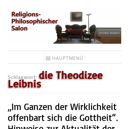
Zum
Inhalt
springen
HAUPTMENÜ
die Theodizee
Schlagwort:
Leibnis
„Im Ganzen der Wirklichkeit
offenbart sich die Gottheit“.
Hinweise zur Aktualität der