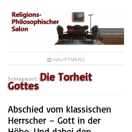
Zum
Inhalt
springen
HAUPTMENÜ
Die Torheit
Schlagwort:
Gottes
Abschied vom klassischen
Herrscher – Gott in der
Höhe. Und dabei den