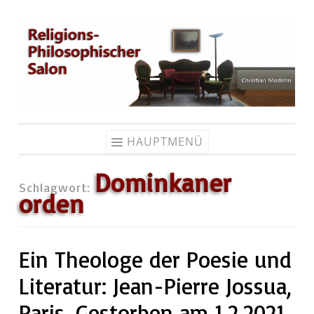
Zum
Inhalt
springen
HAUPTMENÜ
Dominkaner
Schlagwort:
orden
Ein Theologe der Poesie und
Literatur: Jean-Pierre Jossua,
Paris. Gestorben am 1.2.2021