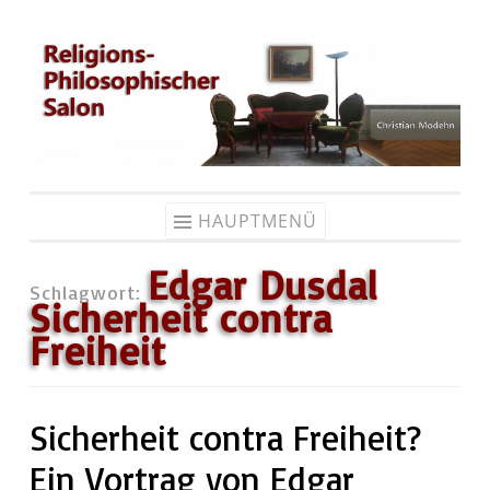
Zum
Inhalt
springen
HAUPTMENÜ
Edgar Dusdal
Schlagwort:
Sicherheit contra
Freiheit
Sicherheit contra Freiheit?
Ein Vortrag von Edgar