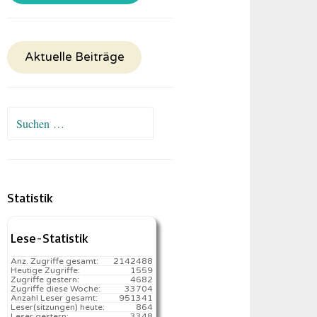
Aktuelle Beiträge
Suchen
nach:
Statistik
Lese-Statistik
Anz. Zugriffe gesamt:
2142488
Heutige Zugriffe:
1559
Zugriffe gestern:
4682
Zugriffe diese Woche:
33704
Anzahl Leser gesamt:
951341
Leser(sitzungen) heute:
864️
Leser gestern:
3348