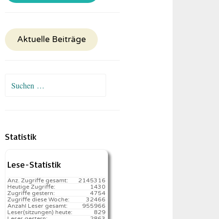
Aktuelle Beiträge
Suchen
nach:
Statistik
Lese-Statistik
Anz. Zugriffe gesamt:
2145316
Heutige Zugriffe:
1430
Zugriffe gestern:
4754
Zugriffe diese Woche:
32466
Anzahl Leser gesamt:
955966
Leser(sitzungen) heute:
829️
Leser gestern:
2863