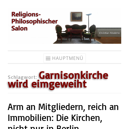
Zum
Inhalt
springen
HAUPTMENÜ
Garnisonkirche
Schlagwort:
wird eimgeweiht
Arm an Mitgliedern, reich an
Immobilien: Die Kirchen,
nicht nur in Berlin…