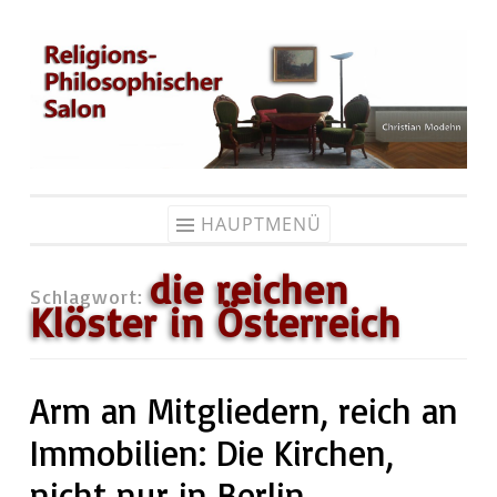
Zum
Inhalt
springen
HAUPTMENÜ
die reichen
Schlagwort:
Klöster in Österreich
Arm an Mitgliedern, reich an
Immobilien: Die Kirchen,
nicht nur in Berlin…