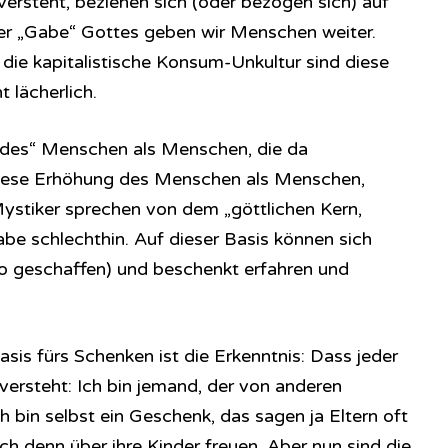
versteht, beziehen sich (oder bezogen sich) auf
r „Gabe“ Gottes geben wir Menschen weiter.
 die kapitalistische Konsum-Unkultur sind diese
 lächerlich.
g „des“ Menschen als Menschen, die da
Diese Erhöhung des Menschen als Menschen,
ystiker sprechen von dem „göttlichen Kern,
abe schlechthin. Auf dieser Basis können sich
o geschaffen) und beschenkt erfahren und
asis fürs Schenken ist die Erkenntnis: Dass jeder
versteht: Ich bin jemand, der von anderen
bin selbst ein Geschenk, das sagen ja Eltern oft
ich denn über ihre Kinder freuen. Aber nun sind die