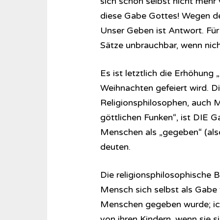
sich schon selbst nicht mehr 
diese Gabe Gottes! Wegen de
Unser Geben ist Antwort. Für
Sätze unbrauchbar, wenn nicht
Es ist letztlich die Erhöhun
Weihnachten gefeiert wird. 
Religionsphilosophen, auch M
göttlichen Funken“, ist DIE G
Menschen als „gegeben“ (als
deuten.
Die religionsphilosophische B
Mensch sich selbst als Gabe 
Menschen gegeben wurde; ich 
von ihren Kindern, wenn sie s