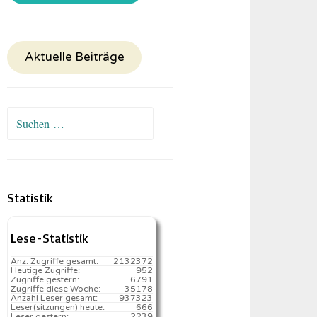
Aktuelle Beiträge
Suchen
nach:
Statistik
Lese-Statistik
Anz. Zugriffe gesamt:
2132372
Heutige Zugriffe:
952
Zugriffe gestern:
6791
Zugriffe diese Woche:
35178
Anzahl Leser gesamt:
937323
Leser(sitzungen) heute:
666️
Leser gestern:
2239