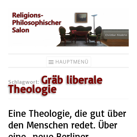
Zum
Inhalt
springen
HAUPTMENÜ
Gräb liberale
Schlagwort:
Theologie
Eine Theologie, die gut über
den Menschen redet. Über
eine „neue Berliner