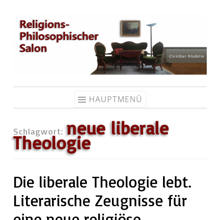
Zum
Inhalt
springen
HAUPTMENÜ
neue liberale
Schlagwort:
Theologie
Die liberale Theologie lebt.
Literarische Zeugnisse für
eine neue religiöse