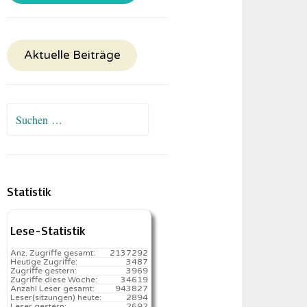
Aktuelle Beiträge
Suchen
nach:
Statistik
Lese-Statistik
Anz. Zugriffe gesamt:
2137292
Heutige Zugriffe:
3487
Zugriffe gestern:
3969
Zugriffe diese Woche:
34619
Anzahl Leser gesamt:
943827
Leser(sitzungen) heute:
2894️
Leser gestern:
2692