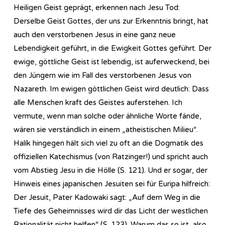
Heiligen Geist geprägt, erkennen nach Jesu Tod:
Derselbe Geist Gottes, der uns zur Erkenntnis bringt, hat
auch den verstorbenen Jesus in eine ganz neue
Lebendigkeit geführt, in die Ewigkeit Gottes geführt. Der
ewige, göttliche Geist ist lebendig, ist auferweckend, bei
den Jüngern wie im Fall des verstorbenen Jesus von
Nazareth. Im ewigen göttlichen Geist wird deutlich: Dass
alle Menschen kraft des Geistes auferstehen. Ich
vermute, wenn man solche oder ähnliche Worte fände,
wären sie verständlich in einem „atheistischen Milieu“.
Halík hingegen hält sich viel zu oft an die Dogmatik des
offiziellen Katechismus (von Ratzinger!) und spricht auch
vom Abstieg Jesu in die Hölle (S. 121). Und er sogar, der
Hinweis eines japanischen Jesuiten sei für Euripa hilfreich:
Der Jesuit, Pater Kadowaki sagt: „Auf dem Weg in die
Tiefe des Geheimnisses wird dir das Licht der westlichen
Rationalität nicht helfen“ (S. 123). Warum das so ist, also