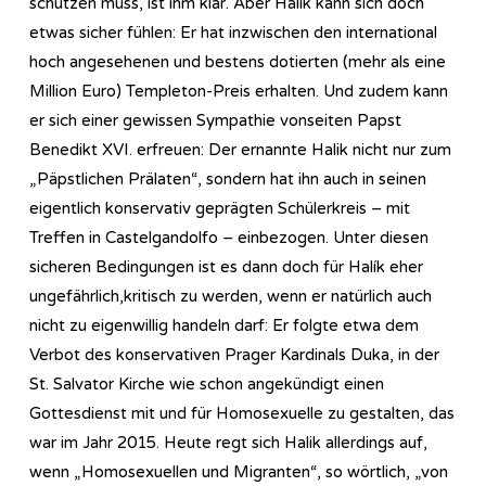
schützen muss, ist ihm klar. Aber Halik kann sich doch
etwas sicher fühlen: Er hat inzwischen den international
hoch angesehenen und bestens dotierten (mehr als eine
Million Euro) Templeton-Preis erhalten. Und zudem kann
er sich einer gewissen Sympathie vonseiten Papst
Benedikt XVI. erfreuen: Der ernannte Halik nicht nur zum
„Päpstlichen Prälaten“, sondern hat ihn auch in seinen
eigentlich konservativ geprägten Schülerkreis – mit
Treffen in Castelgandolfo – einbezogen. Unter diesen
sicheren Bedingungen ist es dann doch für Halík eher
ungefährlich,kritisch zu werden, wenn er natürlich auch
nicht zu eigenwillig handeln darf: Er folgte etwa dem
Verbot des konservativen Prager Kardinals Duka, in der
St. Salvator Kirche wie schon angekündigt einen
Gottesdienst mit und für Homosexuelle zu gestalten, das
war im Jahr 2015. Heute regt sich Halik allerdings auf,
wenn „Homosexuellen und Migranten“, so wörtlich, „von