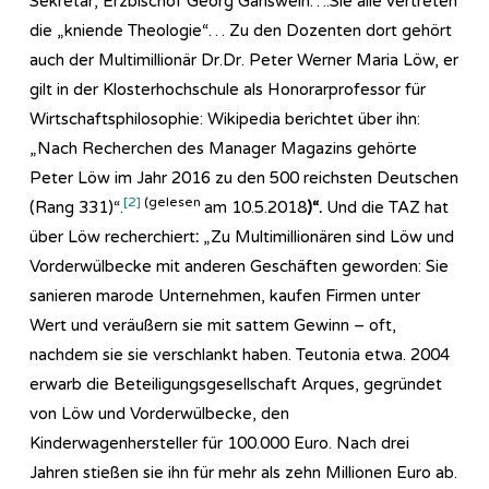
Sekretär, Erzbischof Georg Gänswein….Sie alle vertreten
die „kniende Theologie“… Zu den Dozenten dort gehört
auch der Multimillionär Dr.Dr. Peter Werner Maria Löw, er
gilt in der Klosterhochschule als Honorarprofessor für
Wirtschaftsphilosophie: Wikipedia berichtet über ihn:
„Nach Recherchen des Manager Magazins gehörte
Peter Löw im Jahr 2016 zu den 500 reichsten Deutschen
[2]
(gelesen
(Rang 331)“.
am 10.5.2018
)“.
Und die TAZ hat
über Löw recherchiert
:
„Zu Multimillionären sind Löw und
Vorderwülbecke mit anderen Geschäften geworden: Sie
sanieren marode Unternehmen, kaufen Firmen unter
Wert und veräußern sie mit sattem Gewinn – oft,
nachdem sie sie verschlankt haben. Teutonia etwa. 2004
erwarb die Beteiligungsgesellschaft Arques, gegründet
von Löw und Vorderwülbecke, den
Kinderwagenhersteller für 100.000 Euro. Nach drei
Jahren stießen sie ihn für mehr als zehn Millionen Euro ab.