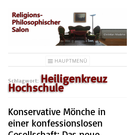
Zum
Inhalt
springen
HAUPTMENÜ
Heiligenkreuz
Schlagwort:
Hochschule
Konservative Mönche in
einer konfessionslosen
Gesellschaft: Das neue