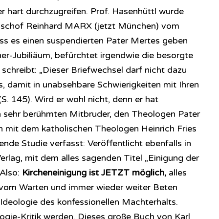
 hart durchzugreifen. Prof. Hasenhüttl wurde
Bischof Reinhard MARX (jetzt München) vom
ss es einen suspendierten Pater Mertes geben
er-Jubiliäum, befürchtet irgendwie die besorgte
 schreibt: „Dieser Briefwechsel darf nicht dazu
s, damit in unabsehbare Schwierigkeiten mit Ihren
. 145). Wird er wohl nicht, denn er hat
n sehr berühmten Mitbruder, den Theologen Pater
 mit dem katholischen Theologen Heinrich Fries
de Studie verfasst: Veröffentlicht ebenfalls in
lag, mit dem alles sagenden Titel „Einigung der
 Also:
Kircheneinigung ist JETZT möglich,
alles
e vom Warten und immer wieder weiter Beten
 Ideologie des konfessionellen Machterhalts.
ogie-Kritik werden. Dieses große Buch von Karl