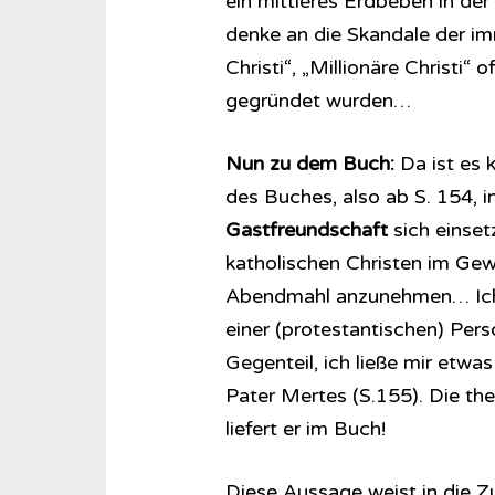
ein mittleres Erdbeben in de
denke an die Skandale der i
Christi“, „Millionäre Christi“
gegründet wurden…
Nun zu dem Buch:
Da ist es 
des Buches, also ab S. 154, in 
Gastfreundschaft
sich einset
katholischen Christen im Gew
Abendmahl anzunehmen… Ich 
einer (protestantischen) Pe
Gegenteil, ich ließe mir etwa
Pater Mertes (S.155). Die th
liefert er im Buch!
Diese Aussage weist in die Zu