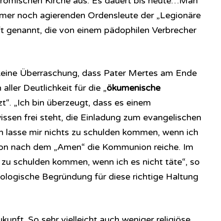
r römischen Kirche aus. Es dauert bis heute…Man
mmer noch agierenden Ordensleute der „Legionäre
 oft genannt, die von einem pädophilen Verbrecher
keine Überraschung, dass Pater Mertes am Ende
aller Deutlichkeit für die „
ökumenische
zt“. „Ich bin überzeugt, dass es einem
issen frei steht, die Einladung zum evangelischen
lasse mir nichts zu schulden kommen, wenn ich
rson nach dem „Amen“ die Kommunion reiche. Im
s zu schulden kommen, wenn ich es nicht täte“, so
eologische Begründung für diese richtige Haltung
kunft. So sehr vielleicht auch weniger religiöse