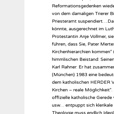
Reformationsgedenken wieder
von dem damaligen Trierer 
Priesteramt suspendiert….Da
könnte, ausgerechnet im Luth
Protestantin Anje Vollmer, sie
führen, dass Sie, Pater Merte
Kirchenhierarchien kommen“ (S
himmlischen Beistand: Seine
Karl Rahner: Er hat zusammen
(München) 1983 eine bedeuten
dem katholischen HERDER Ver
Kirchen – reale Möglichkeit“.
offizielle katholische Gered
usw… entpuppt sich klerikale
Theologie muss endlich Ideol