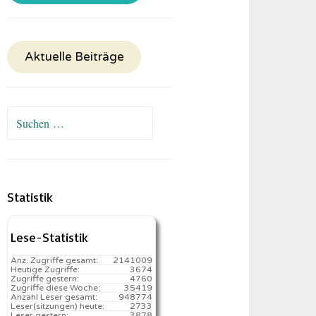
Aktuelle Beiträge
Suchen
nach:
Statistik
Lese-Statistik
Anz. Zugriffe gesamt:
2141009
Heutige Zugriffe:
3674
Zugriffe gestern:
4760
Zugriffe diese Woche:
35419
Anzahl Leser gesamt:
948774
Leser(sitzungen) heute:
2733️
Leser gestern:
3878