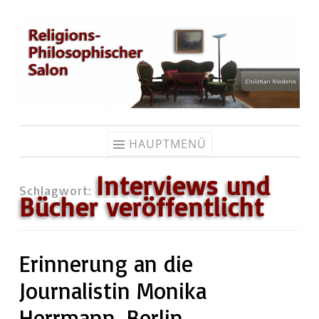
Zum
Inhalt
springen
HAUPTMENÜ
Interviews und
Schlagwort:
Bücher veröffentlicht
Erinnerung an die
Journalistin Monika
Herrmann, Berlin