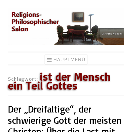
Zum
Inhalt
springen
HAUPTMENÜ
ist der Mensch
Schlagwort:
ein Teil Gottes
Der „Dreifaltige“, der
schwierige Gott der meisten
Christen: Über die Last mit