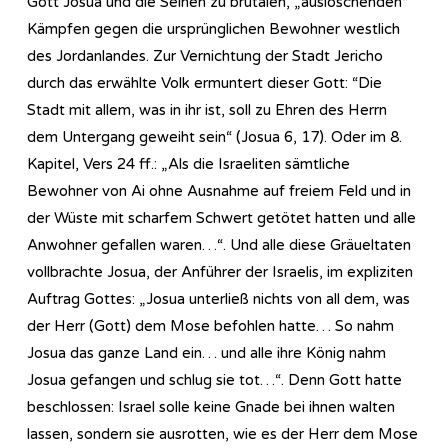
Gott Josua und die Seinen zu brutalen, „auslöschenden“
Kämpfen gegen die ursprünglichen Bewohner westlich
des Jordanlandes. Zur Vernichtung der Stadt Jericho
durch das erwählte Volk ermuntert dieser Gott: “Die
Stadt mit allem, was in ihr ist, soll zu Ehren des Herrn
dem Untergang geweiht sein“ (Josua 6, 17). Oder im 8.
Kapitel, Vers 24 ff.: „Als die Israeliten sämtliche
Bewohner von Ai ohne Ausnahme auf freiem Feld und in
der Wüste mit scharfem Schwert getötet hatten und alle
Anwohner gefallen waren…“. Und alle diese Gräueltaten
vollbrachte Josua, der Anführer der Israelis, im expliziten
Auftrag Gottes: „Josua unterließ nichts von all dem, was
der Herr (Gott) dem Mose befohlen hatte… So nahm
Josua das ganze Land ein… und alle ihre König nahm
Josua gefangen und schlug sie tot…“. Denn Gott hatte
beschlossen: Israel solle keine Gnade bei ihnen walten
lassen, sondern sie ausrotten, wie es der Herr dem Mose