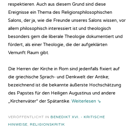
respektieren. Auch aus diesem Grund sind diese
Ereignisse ein Thema des Re­li­gi­ons­phi­lo­so­phi­sch­en
Salons, der ja, wie die Freunde unseres Salons wissen, vor
allem philosophisch interessiert ist und theologisch
besonders gern die liberale Theologie dokumentiert und
fördert, als einer Theologie, die der aufgeklärten
Vernunft Raum gibt.
Die Herren der Kirche in Rom sind jedenfalls fixiert auf
die griechische Sprach- und Denkwelt der Antike;
bezeichnend ist die bekannte äußerste Hochschätzung
des Papstes für den Heiligen Augustinus und andere
„Kirchenväter“ der Spätantike.
Weiterlesen ⇘
VERÖFFENTLICHT IN
BENEDIKT XVI. - KRITISCHE
HINWEISE
,
RELIGIONSKRITIK