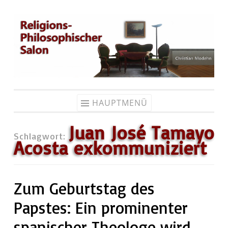
Zum
Inhalt
springen
HAUPTMENÜ
Juan José Tamayo
Schlagwort:
Acosta exkommuniziert
Zum Geburtstag des
Papstes: Ein prominenter
spanischer Theologe wird