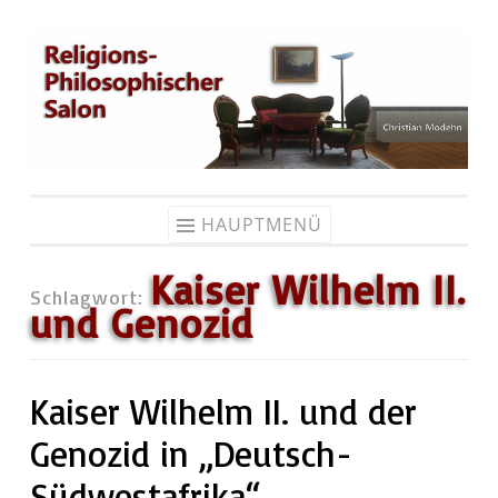
Zum
Inhalt
springen
HAUPTMENÜ
Kaiser Wilhelm II.
Schlagwort:
und Genozid
Kaiser Wilhelm II. und der
Genozid in „Deutsch-
Südwestafrika“.