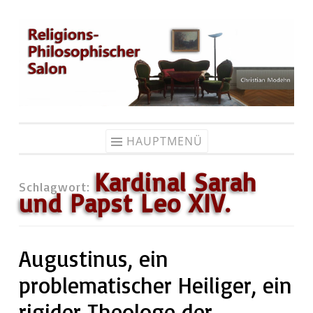
Zum
Inhalt
springen
HAUPTMENÜ
Kardinal Sarah
Schlagwort:
und Papst Leo XIV.
Augustinus, ein
problematischer Heiliger, ein
rigider Theologe der