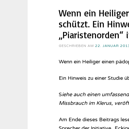
Wenn ein Heiliger
schützt. Ein Hinw
„Piaristenorden“ 
GESCHRIEBEN AM
22. JANUAR 201
Wenn ein Heiliger einen pädop
Ein Hinweis zu einer Studie ü
S
iehe auch einen umfassende
Missbrauch im Klerus, veröf
Am Ende dieses Beitrags les
Sprecher der Initiative „Eckig