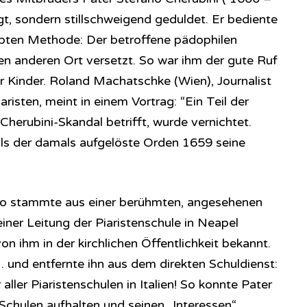
lgt, sondern stillschweigend geduldet. Er bediente
iebten Methode: Der betroffene pädophilen
en anderen Ort versetzt. So war ihm der gute Ruf
r Kinder. Roland Machatschke (Wien), Journalist
risten, meint in einem Vortrag: “Ein Teil der
herubini-Skandal betrifft, wurde vernichtet.
ls der damals aufgelöste Orden 1659 seine
no stammte aus einer berühmten, angesehenen
einer Leitung der Piaristenschule in Neapel
 ihm in der kirchlichen Öffentlichkeit bekannt.
 und entfernte ihn aus dem direkten Schuldienst:
ller Piaristenschulen in Italien! So konnte Pater
n Schulen aufhalten und seinen „Interessen“