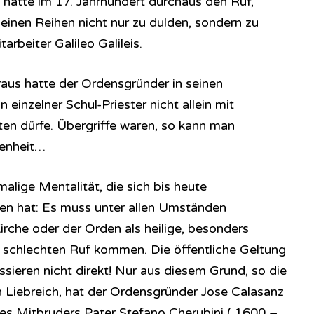
 hatte im 17. Jahrhundert durchaus den Ruf,
einen Reihen nicht nur zu dulden, sondern zu
rbeiter Galileo Galileis.
aus hatte der Ordensgründer in seinen
 einzelner Schul-Priester nicht allein mit
ten dürfe. Übergriffe waren, so kann man
tenheit…
malige Mentalität, die sich bis heute
n hat: Es muss unter allen Umständen
irche oder der Orden als heilige, besonders
en schlechten Ruf kommen. Die öffentliche Geltung
ressieren nicht direkt! Nur aus diesem Grund, so die
n Liebreich, hat der Ordensgründer Jose Calasanz
es Mitbruders Pater Stefano Cherubini ( 1600 –