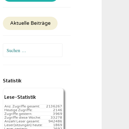
Aktuelle Beiträge
Suchen
nach:
Statistik
Lese-Statistik
Anz. Zugriffe gesamt:
2136267
Heutige Zugriffe:
2146
Zugriffe gestern:
3969
Zugriffe diese Woche:
33278
Anzahl Leser gesamt:
942486
Leser(sitzungen) heute:
1869️
Leser gestern:
2692