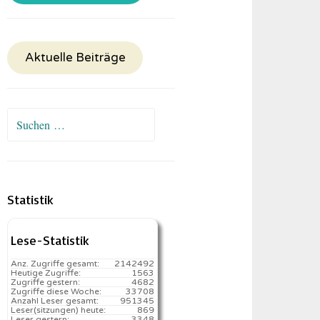
Aktuelle Beiträge
Suchen
nach:
Statistik
Lese-Statistik
Anz. Zugriffe gesamt:
2142492
Heutige Zugriffe:
1563
Zugriffe gestern:
4682
Zugriffe diese Woche:
33708
Anzahl Leser gesamt:
951345
Leser(sitzungen) heute:
869️
Leser gestern:
3348