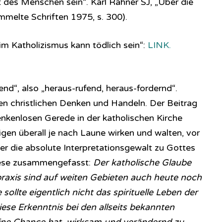
it des Menschen sein“. Karl Rahner SJ, „Über die
melte Schriften 1975, s. 300).
im Katholizismus kann tödlich sein“:
LINK.
end“, also „heraus-rufend, heraus-fordernd“.
en christlichen Denken und Handeln. Der Beitrag
enkenlosen Gerede in der katholischen Kirche
igen überall je nach Laune wirken und walten, vor
über die absolute Interpretationsgewalt zu Gottes
hese zusammengefasst:
Der katholische Glaube
praxis sind auf weiten Gebieten auch heute noch
ollte eigentlich nicht das spirituelle Leben der
e Erkenntnis bei den allseits bekannten