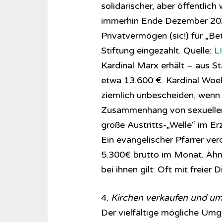
solidarischer, aber öffentlic
immerhin Ende Dezember 202
Privatvermögen (sic!) für „Be
Stiftung eingezahlt. Quelle:
L
Kardinal Marx erhält – aus S
etwa 13.600 €. Kardinal Woel
ziemlich unbescheiden, wenn 
Zusammenhang von sexuellem 
große Austritts-„Welle“ im E
Ein evangelischer Pfarrer ver
5.300€ brutto im Monat. Ähnli
bei ihnen gilt: Oft mit freie
4.
Kirchen verkaufen und um
Der vielfältige mögliche Umg