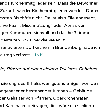
ands Kirchenmitglieder sein. Dass die Bewohner
 Zukunft wieder Kirchenmitglieder werden: Daran
sten Bischöfe nicht. Da ist also Eile angesagt,
g, Verkauf, „Mischnutzung“ oder Abriss von
ligen Kommunen sinnvoll und das heißt immer
estalten. PS: Über die vielen, z.
h renovierten Dorfkirchen in Brandenburg habe ich
itrag verfasst.
LINK
e, Pfarrer auf einen kleinen Teil ihres Gehaltes
zierung des Erhalts wenigstens einiger, von den
r angesehener bestehender Kirchen – Gebäude
er Gehälter von Pfarrern, Oberkirchenräten,
d Kardinälen beitragen, dies wäre ein schlichter