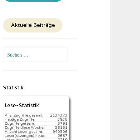
Aktuelle Beiträge
Suchen
nach:
Statistik
Lese-Statistik
Anz. Zugriffe gesamt:
2134373
Heutige Zugriffe:
3935
Zugriffe gestern:
6791
Zugriffe diese Woche:
38161
Anzahl Leser gesamt:
940306
Leser(sitzungen) heute:
2667️
Leser gestern:
2239