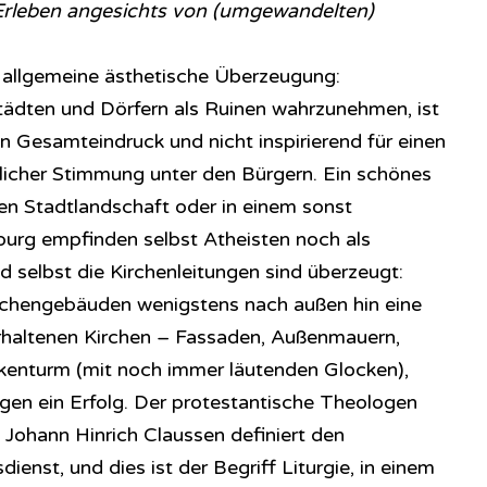
 Erleben angesichts von (umgewandelten)
e allgemeine ästhetische Überzeugung:
tädten und Dörfern als Ruinen wahrzunehmen, ist
ten Gesamteindruck und nicht inspirierend für einen
istlicher Stimmung unter den Bürgern. Ein schönes
en Stadtlandschaft oder in einem sonst
burg empfinden selbst Atheisten noch als
 selbst die Kirchenleitungen sind überzeugt:
chengebäuden wenigstens nach außen hin eine
 erhaltenen Kirchen – Fassaden, Außenmauern,
kenturm (mit noch immer läutenden Glocken),
en ein Erfolg. Der protestantische Theologen
Johann Hinrich Claussen definiert den
dienst, und dies ist der Begriff Liturgie, in einem