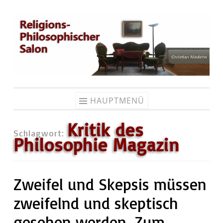
Zum
Inhalt
springen
HAUPTMENÜ
Kritik des
Schlagwort:
Philosophie Magazin
Zweifel und Skepsis müssen
zweifelnd und skeptisch
gesehen werden. Zum