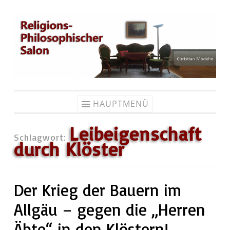
Zum
Inhalt
springen
HAUPTMENÜ
Leibeigenschaft
Schlagwort:
durch Klöster
Der Krieg der Bauern im
Allgäu – gegen die „Herren
Äbte“ in den Klöstern!