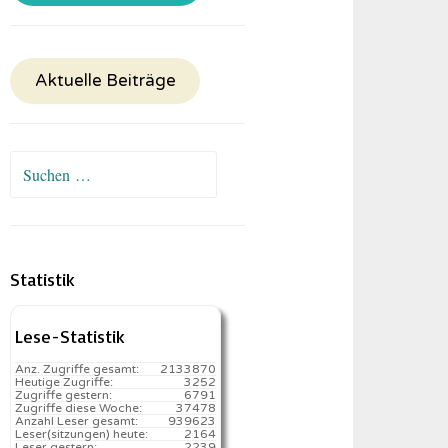
Aktuelle Beiträge
Suchen
nach:
Statistik
Lese-Statistik
Anz. Zugriffe gesamt:
2133870
Heutige Zugriffe:
3252
Zugriffe gestern:
6791
Zugriffe diese Woche:
37478
Anzahl Leser gesamt:
939623
Leser(sitzungen) heute:
2164️
Leser gestern:
2239