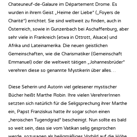
Chateuneuf-de-Galaure im Département Drome. Es
wurden in ihrem Geist „Heime der Liebe“ („Foyers de
Charité“) errichtet. Sie sind weltweit zu finden, auch in
Österreich, sowie in Gunzenbach bei Aschaffenburg, aber
sehr viele in Frankreich (etwa in Ottrott, Alsace) und
Afrika und Lateinamerika. Die neuen geistlichen
Gemeinschaften, wie die Charismatiker (Gemeinschaft
Emmanuel) oder die weltweit tätigen „Johannesbrüder“
verehren diese so genannte Mystikerin über alles…
Diese Seherin und Autorin viel gelesener mystischer
Bücher heißt Marthe Robin. Ihre vielen VerehrerInnen
setzten sich natürlich für die Seligsprechung ihrer Marthe
ein, Papst Franziskus hatte ihr sogar schon einen
„heroischen Tugendgrad“ bescheinigt. Nun sollte es bald
so weit sein, dass sie vom Vatikan selig gesprochen
werde, sozusagen als heiligmäßiges Vorbild auf die Höhe