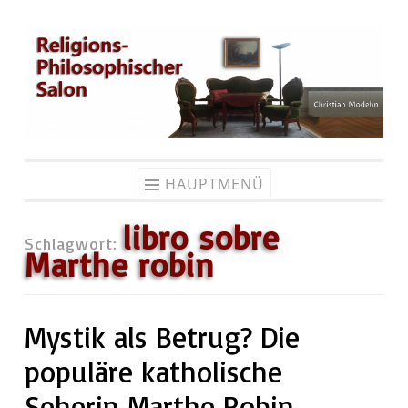
Zum
Inhalt
springen
HAUPTMENÜ
libro sobre
Schlagwort:
Marthe robin
Mystik als Betrug? Die
populäre katholische
Seherin Marthe Robin