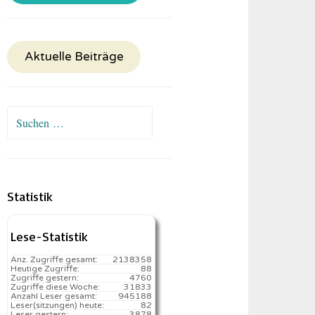
Aktuelle Beiträge
Suchen
nach:
Statistik
Lese-Statistik
Anz. Zugriffe gesamt:
2138358
Heutige Zugriffe:
88
Zugriffe gestern:
4760
Zugriffe diese Woche:
31833
Anzahl Leser gesamt:
945188
Leser(sitzungen) heute:
82️
Leser gestern:
3878