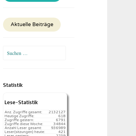
Aktuelle Beiträge
Suchen
nach:
Statistik
Lese-Statistik
Anz. Zugriffe gesamt:
2132127
Heutige Zugriffe:
618
Zugriffe gestern:
6791
Zugriffe diese Woche:
34844
Anzahl Leser gesamt:
936989
Leser(sitzungen) heute:
421️
Leser gestern:
2239