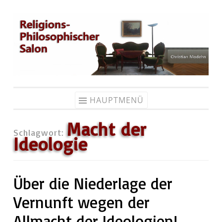
Zum
Inhalt
springen
HAUPTMENÜ
Macht der
Schlagwort:
Ideologie
Über die Niederlage der
Vernunft wegen der
Allmacht der Ideologien!