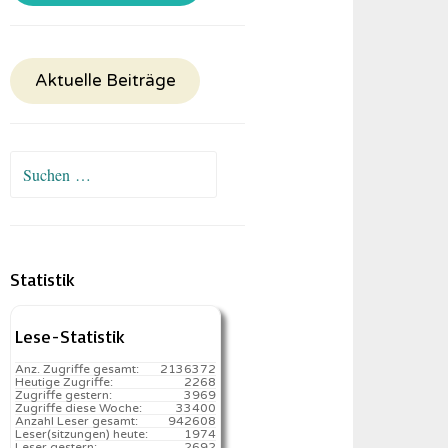
Aktuelle Beiträge
Suchen
nach:
Statistik
Lese-Statistik
Anz. Zugriffe gesamt:
2136372
Heutige Zugriffe:
2268
Zugriffe gestern:
3969
Zugriffe diese Woche:
33400
Anzahl Leser gesamt:
942608
Leser(sitzungen) heute:
1974️
Leser gestern:
2692