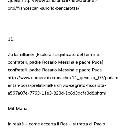
Quelle: http://www.panorama.it/news/urbi-et-
orbi/francescani-sullorlo-bancarotta/
11.
Zu kamillianer [Esplora il significato del termine:
confratelli, padre Rosario Messina e padre Puca
]
confratelli,
padre Rosario Messina e padre Puca
http://www.corriere.it/cronache/14_gennaio_07/parlam
entari-boss-prelati-nell-archivio-segreto-fiscalista-
a567a07e-7763-11e3-823d-1c8d3dcfa3d8.shtml
Mit Mafia:
In realtà – come accerta il Ros – si tratta di Paolo