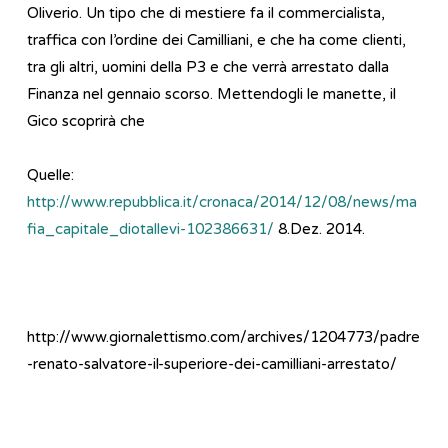
Oliverio. Un tipo che di mestiere fa il commercialista,
traffica con l’ordine dei Camilliani, e che ha come clienti,
tra gli altri, uomini della P3 e che verrà arrestato dalla
Finanza nel gennaio scorso. Mettendogli le manette, il
Gico scoprirà che
Quelle:
http://www.repubblica.it/cronaca/2014/12/08/news/ma
fia_capitale_diotallevi-102386631/
8.Dez. 2014.
http://www.giornalettismo.com/archives/1204773/padre
-renato-salvatore-il-superiore-dei-camilliani-arrestato/