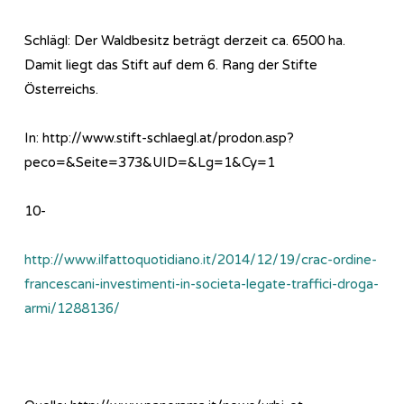
Schlägl: Der Waldbesitz beträgt derzeit ca. 6500 ha.
Damit liegt das Stift auf dem 6. Rang der Stifte
Österreichs.
In: http://www.stift-schlaegl.at/prodon.asp?
peco=&Seite=373&UID=&Lg=1&Cy=1
10-
http://www.ilfattoquotidiano.it/2014/12/19/crac-ordine-
francescani-investimenti-in-societa-legate-traffici-droga-
armi/1288136/