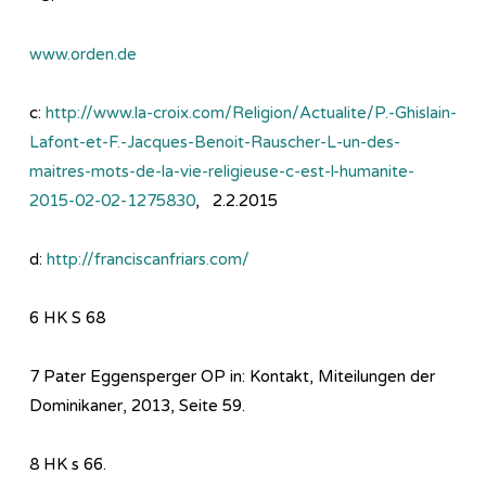
www.orden.de
c:
http://www.la-croix.com/Religion/Actualite/P.-Ghislain-
Lafont-et-F.-Jacques-Benoit-Rauscher-L-un-des-
maitres-mots-de-la-vie-religieuse-c-est-l-humanite-
2015-02-02-1275830
, 2.2.2015
d:
http://franciscanfriars.com/
6 HK S 68
7 Pater Eggensperger OP in: Kontakt, Miteilungen der
Dominikaner, 2013, Seite 59.
8 HK s 66.