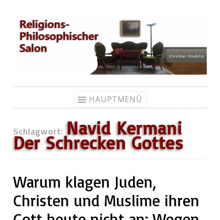
Zum
Inhalt
springen
HAUPTMENÜ
Navid Kermani
Schlagwort:
Der Schrecken Gottes
Warum klagen Juden,
Christen und Muslime ihren
Gott heute nicht an: Wegen