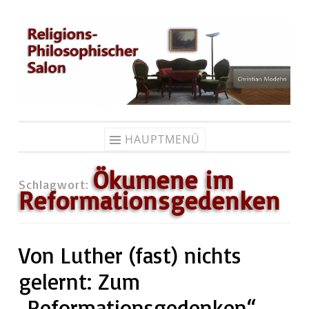
Zum
Inhalt
springen
HAUPTMENÜ
Ökumene im
Schlagwort:
Reformationsgedenken
Von Luther (fast) nichts
gelernt: Zum
„Reformationsgedenken“