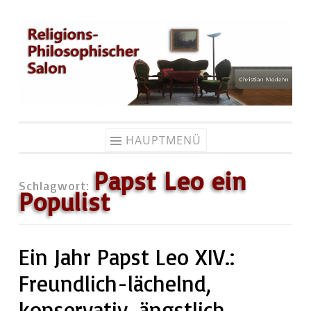
Zum
Inhalt
springen
HAUPTMENÜ
Papst Leo ein
Schlagwort:
Populist
Ein Jahr Papst Leo XIV.:
Freundlich-lächelnd,
konservativ, ängstlich