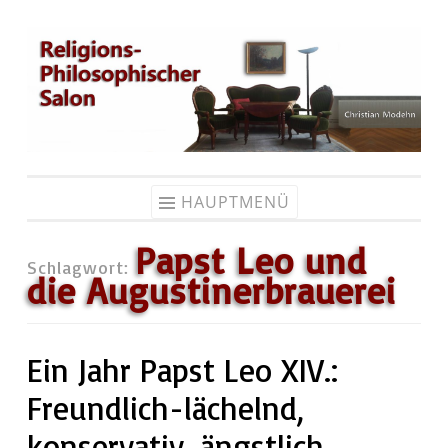
Zum
Inhalt
springen
HAUPTMENÜ
Papst Leo und
Schlagwort:
die Augustinerbrauerei
Ein Jahr Papst Leo XIV.:
Freundlich-lächelnd,
konservativ, ängstlich