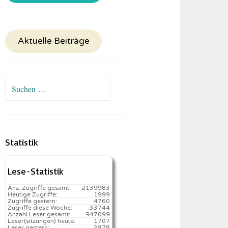
Aktuelle Beiträge
Suchen
nach:
Statistik
Lese-Statistik
Anz. Zugriffe gesamt:
2139983
Heutige Zugriffe:
1999
Zugriffe gestern:
4760
Zugriffe diese Woche:
33744
Anzahl Leser gesamt:
947099
Leser(sitzungen) heute:
1707️
Leser gestern:
3878