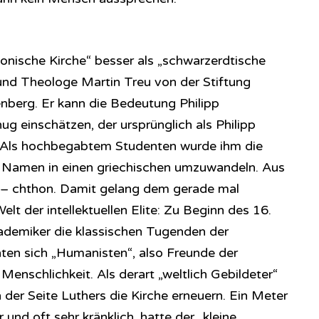
nische Kirche“ besser als „schwarzerdtische
 und Theologe Martin Treu von der Stiftung
nberg. Er kann die Bedeutung Philipp
g einschätzen, der ursprünglich als Philipp
 Als hochbegabtem Studenten wurde ihm die
n Namen in einen griechischen umzuwandeln. Aus
 – chthon. Damit gelang dem gerade mal
Welt der intellektuellen Elite: Zu Beginn des 16.
ademiker die klassischen Tugenden der
nten sich „Humanisten“, also Freunde der
enschlichkeit. Als derart „weltlich Gebildeter“
 der Seite Luthers die Kirche erneuern. Ein Meter
r und oft sehr kränklich, hatte der „kleine