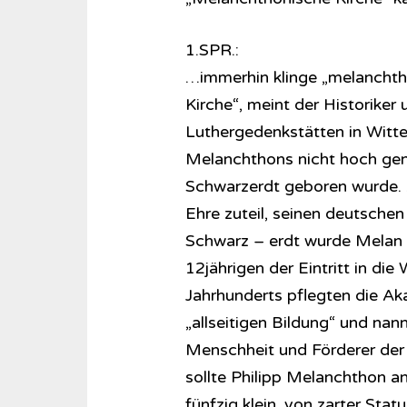
1.SPR.:
…immerhin klinge „melanchtho
Kirche“, meint der Historiker
Luthergedenkstätten in Witte
Melanchthons nicht hoch genu
Schwarzerdt geboren wurde.
Ehre zuteil, seinen deutsche
Schwarz – erdt wurde Melan
12jährigen der Eintritt in die 
Jahrhunderts pflegten die Ak
„allseitigen Bildung“ und nan
Menschheit und Förderer der M
sollte Philipp Melanchthon an
fünfzig klein, von zarter Statu