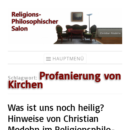
Zum
Inhalt
springen
HAUPTMENÜ
Profanierung von
Schlagwort:
Kirchen
Was ist uns noch heilig?
Hinweise von Christian
Modehn im Re­li­gi­ons­phi­lo­