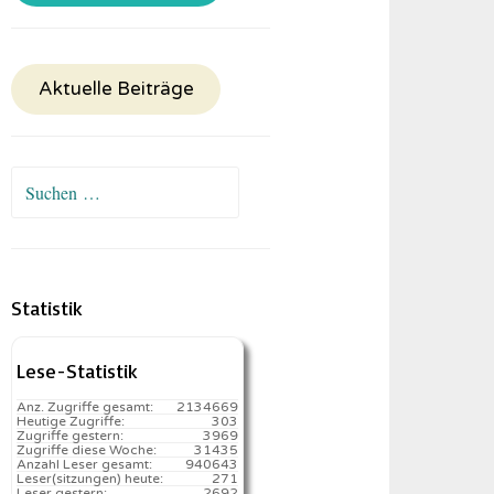
Aktuelle Beiträge
Suchen
nach:
Statistik
Lese-Statistik
Anz. Zugriffe gesamt:
2134669
Heutige Zugriffe:
303
Zugriffe gestern:
3969
Zugriffe diese Woche:
31435
Anzahl Leser gesamt:
940643
Leser(sitzungen) heute:
271️
Leser gestern:
2692