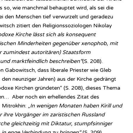
es so, wie manchmal behauptet wird, als sei die
ei den Menschen tief verwurzelt und geradezu
tsch zitiert den Religionssoziologen Nikolay
odoxe Kirche lässt sich als konsequent
thnischen Minderheiten gegenüber xenophob, mit
r zumindest autoritären) Staatsform
 und marktfeindlich beschreiben“
(S. 208).
on Gabowitsch, dass liberale Priester wie Gleb
 den neunziger Jahren) aus der Kirche gedrängt
odoxe Kirchen gründeten“ (S. 208), dieses Thema
den… Aber noch ein erhellendes Zitat des
Mitrokhin: „
In wenigen Monaten haben Kirill und
ür ihre Vorgänger im zaristischen Russland
che gleichzeitig mit Diktatur, stumpfsinniger
 in enge Verbindung zu bringen“
(S. 209).