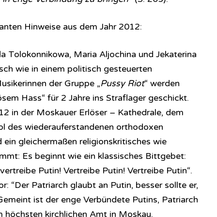
santen Hinweise aus dem Jahr 2012:
a Tolokonnikowa, Maria Aljochina und Jekaterina
ch wie in einem politisch gesteuerten
usikerinnen der Gruppe „
Pussy Riot
“ werden
em Hass“ für 2 Jahre ins Straflager geschickt.
12 in der Moskauer Erlöser – Kathedrale, dem
bol des wiederauferstandenen orthodoxen
ein gleichermaßen religionskritisches wie
mmt: Es beginnt wie ein klassisches Bittgebet:
ertreibe Putin! Vertreibe Putin! Vertreibe Putin“.
: “Der Patriarch glaubt an Putin, besser sollte er,
Gemeint ist der enge Verbündete Putins, Patriarch
im höchsten kirchlichen Amt in Moskau.