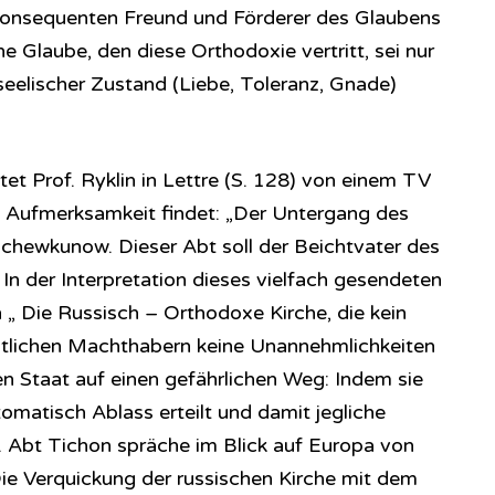
 konsequenten Freund und Förderer des Glaubens
iche Glaube, den diese Orthodoxie vertritt, sei nur
 seelischer Zustand (Liebe, Toleranz, Gnade)
et Prof. Ryklin in Lettre (S. 128) von einem TV
el Aufmerksamkeit findet: „Der Untergang des
chewkunow. Dieser Abt soll der Beichtvater des
. In der Interpretation dieses vielfach gesendeten
n „ Die Russisch – Orthodoxe Kirche, die kein
ltlichen Machthabern keine Unannehmlichkeiten
en Staat auf einen gefährlichen Weg: Indem sie
tomatisch Ablass erteilt und damit jegliche
“. Abt Tichon spräche im Blick auf Europa von
ie Verquickung der russischen Kirche mit dem