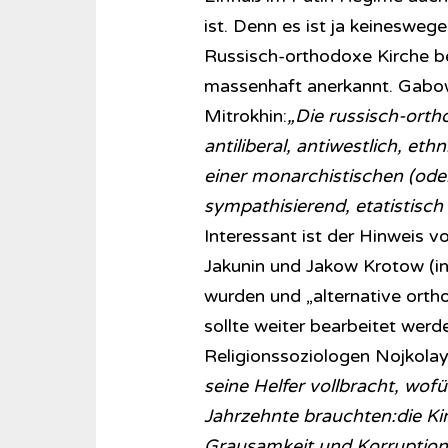
ist. Denn es ist ja keinesweg
Russisch-orthodoxe Kirche b
massenhaft anerkannt. Gabowi
Mitrokhin:
„Die russisch-orth
antiliberal, antiwestlich, e
einer monarchistischen (ode
sympathisierend, etatistisch
Interessant ist der Hinweis v
Jakunin und Jakow Krotow (in
wurden und „alternative orth
sollte weiter bearbeitet wer
Religionssoziologen Nojkolay 
seine Helfer vollbracht, wof
Jahrzehnte brauchten:die Kir
Grausamkeit und Korruption