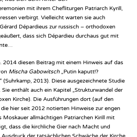
monien mit ihrem Chefliturgen Patriarch Kyrill,
eressen verbirgt. Vielleicht warten sie auch
 Gérard Dépardieus zur russisch – orthodoxen
geäußert, dass sich Dépardieu durchaus gut mit
nnte…
5. 2014 diesen Beitrag mit einem Hinweis auf das
von
Mischa Gabowitsch
„Putin kaputt!?
“ (Suhrkamp, 2013). Diese ausgezeichnete Studie
 Sie enthält auch ein Kapitel „Strukturwandel der
oxen Kirche). Die Ausführungen dort (auf den
n die hier seit 2012 notierten Hinweise zur engen
 Moskauer allmächtigen Patriarchen Kirill mit
gt, dass die kirchliche Gier nach Macht und
 Ausdruck der tatsächlichen Schwäche der Kirche