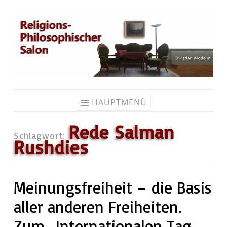
Zum
Inhalt
springen
HAUPTMENÜ
Rede Salman
Schlagwort:
Rushdies
Meinungsfreiheit – die Basis
aller anderen Freiheiten.
Zum „Internationalen Tag