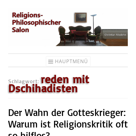
Zum
Inhalt
springen
HAUPTMENÜ
reden mit
Schlagwort:
Dschihadisten
Der Wahn der Gotteskrieger:
Warum ist Religionskritik oft
so hilflos?