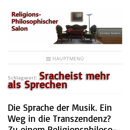
Zum
Inhalt
springen
HAUPTMENÜ
Sracheist mehr
Schlagwort:
als Sprechen
Die Sprache der Musik. Ein
Weg in die Transzendenz?
Zu einem Re­li­gi­ons­phi­lo­so­