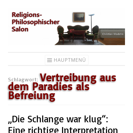
Zum
Inhalt
springen
HAUPTMENÜ
Vertreibung aus
Schlagwort:
dem Paradies als
Befreiung
„Die Schlange war klug“:
Eine richtige Interpretation