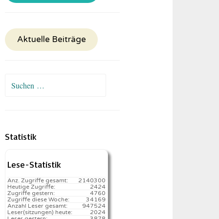
Aktuelle Beiträge
Suchen
nach:
Statistik
Lese-Statistik
Anz. Zugriffe gesamt:
2140300
Heutige Zugriffe:
2424
Zugriffe gestern:
4760
Zugriffe diese Woche:
34169
Anzahl Leser gesamt:
947524
Leser(sitzungen) heute:
2024️
Leser gestern:
3878