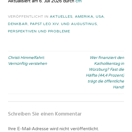
Aktualisiert am 6. Juli 2026 durch
cm
VERÖFFENTLICHT IN
AKTUELLES
,
AMERIKA, USA
,
DENKBAR
,
PAPST LEO XIV. UND AUGUSTINUS
,
PERSPEKTIVEN UND PROBLEME
Beitragsnavigation
Christi Himmelfahrt:
Wer finanziert den
Vernünftig verstehen
Katholikentag in
Würzburg? Fast die
Hälfte (44,4 Prozent)
trägt die öffentliche
Hand!
Schreiben Sie einen Kommentar
Ihre E-Mail-Adresse wird nicht veröffentlicht.