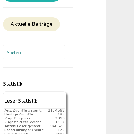
Aktuelle Beiträge
Suchen
nach:
Statistik
Lese-Statistik
Anz. Zugriffe gesamt:
2134568
Heutige Zugriffe:
185
Zugriffe gestern:
3969
Zugriffe diese Woche:
31317
Anzahl Leser gesamt:
940525
Leser(sitzungen) heute:
170️
Leser gestern:
2692