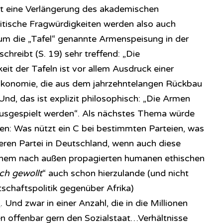
tt eine Verlängerung des akademischen
litische Fragwürdigkeiten werden also auch
 um die „Tafel“ genannte Armenspeisung in der
chreibt (S. 19) sehr treffend: „Die
t der Tafeln ist vor allem Ausdruck einer
ökonomie, die aus dem jahrzehntelangen Rückbau
 Und, das ist explizit philosophisch: „Die Armen
ausgespielt werden“. Als nächstes Thema würde
en: Was nützt ein C bei bestimmten Parteien, was
deren Partei in Deutschland, wenn auch diese
einem nach außen propagierten humanen ethischen
sch gewollt
“ auch schon hierzulande (und nicht
tschaftspolitik gegenüber Afrika)
n
. Und zwar in einer Anzahl, die in die Millionen
en offenbar gern den Sozialstaat…Verhältnisse